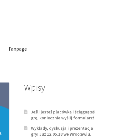
Fanpage
Access
O nas
Polityka prywatności
Wpisy
 Psychogra: Teoria Umysłu
Jeśli jesteś placówką i ściągnąłeś
grę, koniecznie wyślij formularz!
Wykłady, dyskusja i prezentacja
gry! Już 12.05.18 we Wrocławiu.