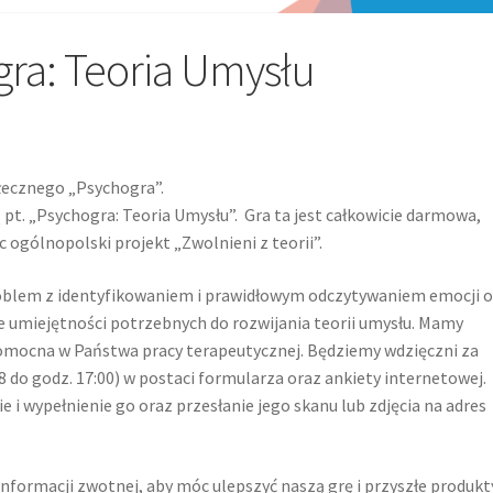
gra: Teoria Umysłu
łecznego „Psychogra”.
pt. „Psychogra: Teoria Umysłu”. Gra ta jest całkowicie darmowa,
c ogólnopolski projekt „Zwolnieni z teorii”.
roblem z identyfikowaniem i prawidłowym odczytywaniem emocji o
ie umiejętności potrzebnych do rozwijania teorii umysłu. Mamy
pomocna w Państwa pracy terapeutycznej. Będziemy wdzięczni za
8 do godz. 17:00) w postaci formularza oraz ankiety internetowej.
i wypełnienie go oraz przesłanie jego skanu lub zdjęcia na adres
nformacji zwotnej, aby móc ulepszyć naszą grę i przyszłe produkt