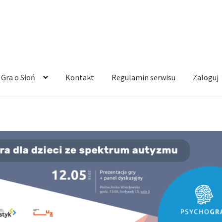
Gra o Słoń
Kontakt
Regulamin serwisu
Zaloguj
dycja 1.
Game Jam – Gra o Słoń – Edycja 2.
Gra o Słoń
Kontakt
No 
Subskrypcja
Subskrypcja Anulowana
Sugestie
Zawalna
Pobierz grę