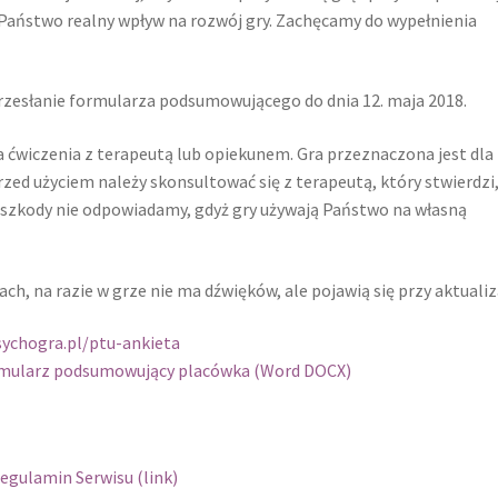
ą Państwo realny wpływ na rozwój gry. Zachęcamy do wypełnienia
rzesłanie formularza podsumowującego do dnia 12. maja 2018.
ćwiczenia z terapeutą lub opiekunem. Gra przeznaczona jest dla
zed użyciem należy skonsultować się z terapeutą, który stwierdzi,
ie szkody nie odpowiadamy, gdyż gry używają Państwo na własną
h, na razie w grze nie ma dźwięków, ale pojawią się przy aktualiza
sychogra.pl/ptu-ankieta
mularz podsumowujący placówka (Word DOCX)
egulamin Serwisu (link)