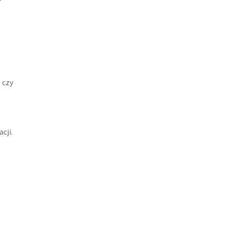
 czy
cji.