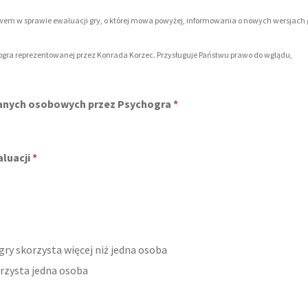
wem w sprawie ewaluacji gry, o której mowa powyżej, informowania o nowych wersjach 
gra reprezentowanej przez Konrada Korzec. Przysługuje Państwu prawo do wglądu,
danych osobowych przez Psychogra
*
aluacji
*
ry skorzysta więcej niż jedna osoba
rzysta jedna osoba