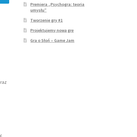
Premiera „Psychogra: teoria
umysłu”
Tworzenie gry #1
Projektujemy nową grę
Gra o Słoń – Game Jam
raz
y.