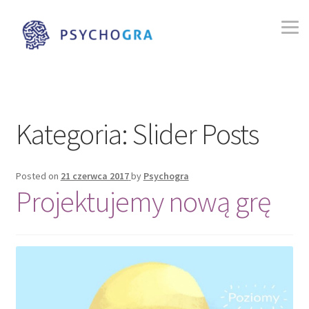
Przejdź
Przejdź
do
do
nawigacji
treści
Strona główna
Blog
Kategoria:
Slider Posts
Game Jam – Gra o Słoń – Edycja 1.
Posted on
21 czerwca 2017
by
Psychogra
Autyzm
Projektujemy nową grę
Gry
Organizatorzy
Zespoły