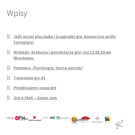
Wpisy
Gra o Słoń
Kontakt
Jeśli jesteś placówką i ściągnąłeś grę, koniecznie wyślij
formularz!
No Access
Wykłady, dyskusja i prezentacja gry! Już 12.05.18 we
Wrocławiu.
O nas
Premiera „Psychogra: teoria umysłu”
Tworzenie gry #1
Polityka prywatności
Projektujemy nową grę
Psychogra na Facebook’u
Gra o Słoń – Game Jam
Regulamin serwisu
Subskrypcja