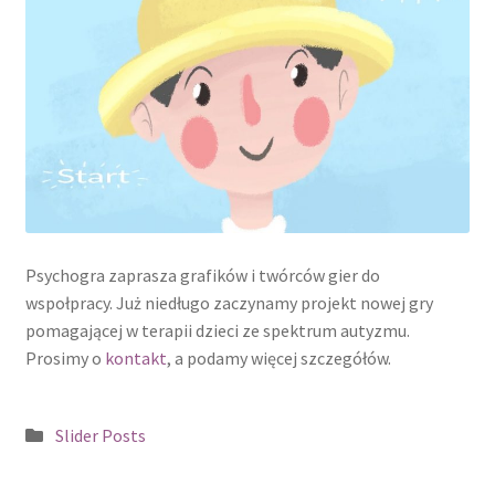
Game Jam – Gra o Słoń – Edycja 2.
Gry
O nas
Potwierdzam
Pytania i Odpowiedzi
Psychogra zaprasza grafików i twórców gier do
wspołpracy. Już niedługo zaczynamy projekt nowej gry
Regulamin
pomagającej w terapii dzieci ze spektrum autyzmu.
Prosimy o
kontakt
, a podamy więcej szczegółów.
Tworzenie Gier
Kategoria:
Slider Posts
Zapisy
Zespoły