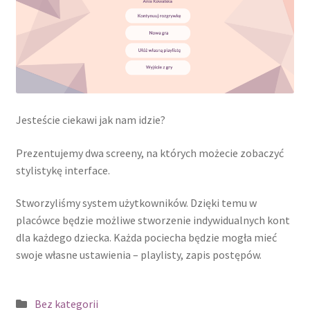
Game Jam – Gra o Słoń – Edycja 2.
Gry
O nas
Jesteście ciekawi jak nam idzie?
Potwierdzam
Prezentujemy dwa screeny, na których możecie zobaczyć
Pytania i Odpowiedzi
stylistykę interface.
Regulamin
Stworzyliśmy system użytkowników. Dzięki temu w
placówce będzie możliwe stworzenie indywidualnych kont
Tworzenie Gier
dla każdego dziecka. Każda pociecha będzie mogła mieć
swoje własne ustawienia – playlisty, zapis postępów.
Zapisy
Kategoria:
Bez kategorii
Zespoły