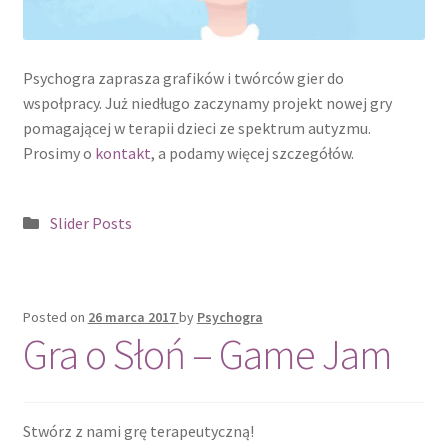
Subskrypcja Anulowana
Psychogra zaprasza grafików i twórców gier do
Sugestie
wspołpracy. Już niedługo zaczynamy projekt nowej gry
pomagającej w terapii dzieci ze spektrum autyzmu.
Zawalna
Prosimy o
kontakt
, a podamy więcej szczegółów.
Pobierz grę Psychogra: Teoria Umysłu
Kategoria:
Slider Posts
Posted on
26 marca 2017
by
Psychogra
Gra o Słoń – Game Jam
Stwórz z nami grę terapeutyczną!