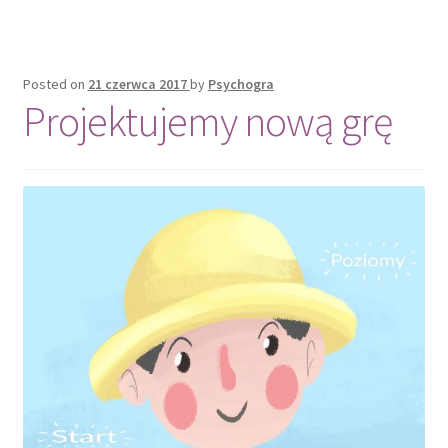
Gra o Słoń
Posted on
21 czerwca 2017
by
Psychogra
Projektujemy nową grę
Kontakt
No Access
O nas
Polityka prywatności
Psychogra na Facebook’u
Regulamin serwisu
Subskrypcja