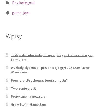
Kategoria:
Bez kategorii
Tagi:
game-jam
Wpisy
Jeśli jesteś placówką i ściągnąłeś grę, koniecznie wyślij
formularz!
Wykłady, dyskusja i prezentacja gry! Już 12.05.18 we
Wrocławiu.
Premiera „Psychogra: teoria umysłu”
Tworzenie gry #1
Projektujemy nową grę
Gra o Słoń – Game Jam