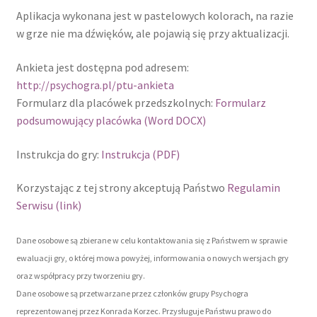
Aplikacja wykonana jest w pastelowych kolorach, na razie
Subskrypcja Anulowana
w grze nie ma dźwięków, ale pojawią się przy aktualizacji.
Sugestie
Ankieta jest dostępna pod adresem:
http://psychogra.pl/ptu-ankieta
Zawalna
Formularz dla placówek przedszkolnych:
Formularz
podsumowujący placówka (Word DOCX)
Pobierz grę Psychogra: Teoria Umysłu
Instrukcja do gry:
Instrukcja (PDF)
Korzystając z tej strony akceptują Państwo
Regulamin
Serwisu (link)
Dane osobowe są zbierane w celu kontaktowania się z Państwem w sprawie
ewaluacji gry, o której mowa powyżej, informowania o nowych wersjach gry
oraz współpracy przy tworzeniu gry.
Dane osobowe są przetwarzane przez członków grupy Psychogra
reprezentowanej przez Konrada Korzec. Przysługuje Państwu prawo do