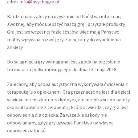
adres
info@psychogra.pl
Bardzo nam zależy na uzyskaniu od Państwa informacji
Gra o Słoń
zwotnej, aby móc ulepszyć naszą grę i przyszłe produkty.
Gra jest we wczesnej fazie testów, więc mają Państwo
Kontakt
realny wpływ na rozwój gry. Zachęcamy do wypełnienia
ankiety
.
No Access
Do ściągnięcia gry wymagana jest zgoda na przesłanie
O nas
formularza podsumowującego do dnia 12. maja 2018.
Polityka prywatności
Zalecamy, aby osoba autystyczna wykonywała ćwiczenia z
terapeutą lub opiekunem. Gra przeznaczona jest dla dzieci
Psychogra na Facebook’u
w wieku przedszkolno-szkolnym, ale przed użyciem należy
skonsultować się z terapeutą, który stwierdzi, czy gra jest
Regulamin serwisu
odpowiednia dla dziecka. Za wszelkie szkody nie
odpowiadamy, gdyż gry używają Państwo na własną
odpowiedzialność.
Subskrypcja