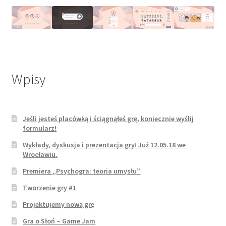
Wpisy
Jeśli jesteś placówką i ściągnąłeś grę, koniecznie wyślij
formularz!
Wykłady, dyskusja i prezentacja gry! Już 12.05.18 we
Wrocławiu.
Premiera „Psychogra: teoria umysłu”
Tworzenie gry #1
Projektujemy nową grę
Gra o Słoń – Game Jam