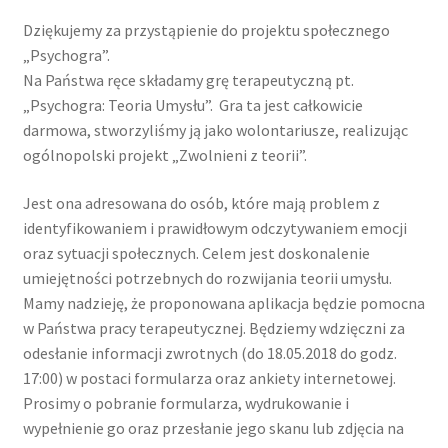
Game Jam – Gra o Słoń – Edycja 2.
Dziękujemy za przystąpienie do projektu społecznego
„Psychogra”.
Gry
Na Państwa ręce składamy grę terapeutyczną pt.
„Psychogra: Teoria Umysłu”. Gra ta jest całkowicie
O nas
darmowa, stworzyliśmy ją jako wolontariusze, realizując
ogólnopolski projekt „Zwolnieni z teorii”.
Potwierdzam
Jest ona adresowana do osób, które mają problem z
identyfikowaniem i prawidłowym odczytywaniem emocji
Pytania i Odpowiedzi
oraz sytuacji społecznych. Celem jest doskonalenie
umiejętności potrzebnych do rozwijania teorii umysłu.
Regulamin
Mamy nadzieję, że proponowana aplikacja będzie pomocna
w Państwa pracy terapeutycznej. Będziemy wdzięczni za
Tworzenie Gier
odesłanie informacji zwrotnych (do 18.05.2018 do godz.
17:00) w postaci formularza oraz ankiety internetowej.
Zapisy
Prosimy o pobranie formularza, wydrukowanie i
wypełnienie go oraz przesłanie jego skanu lub zdjęcia na
Zespoły