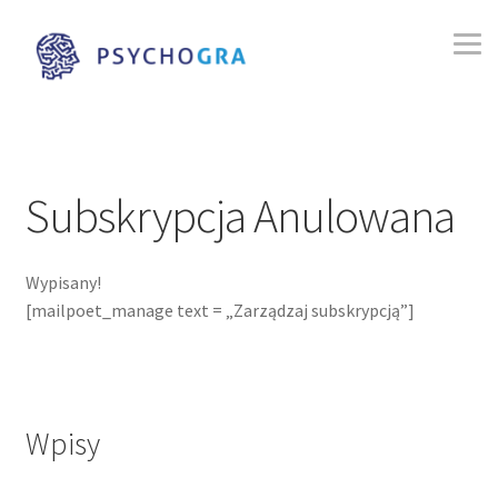
Przejdź
Przejdź
do
do
nawigacji
treści
Strona główna
Blog
Subskrypcja Anulowana
Game Jam – Gra o Słoń – Edycja 1.
Wypisany!
Autyzm
[mailpoet_manage text = „Zarządzaj subskrypcją”]
Gry
Organizatorzy
Wpisy
Zespoły