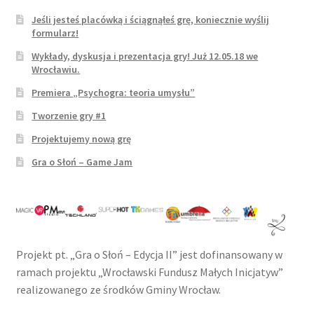
Game Jam – Gra o Słoń – Edycja 2.
Jeśli jesteś placówką i ściągnąłeś grę, koniecznie wyślij
formularz!
Gry
Wykłady, dyskusja i prezentacja gry! Już 12.05.18 we
Wrocławiu.
O nas
Premiera „Psychogra: teoria umysłu”
Tworzenie gry #1
Potwierdzam
Projektujemy nową grę
Gra o Słoń – Game Jam
Pytania i Odpowiedzi
Regulamin
Tworzenie Gier
Projekt pt. „Gra o Słoń – Edycja II” jest dofinansowany w
ramach projektu „Wrocławski Fundusz Małych Inicjatyw”
Zapisy
realizowanego ze środków Gminy Wrocław.
Zespoły